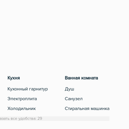
Кухня
Ванная комната
Разв
Кухонный гарнитур
Душ
Теле
Электроплита
Санузел
Кабе
Холодильник
Стиральная машинка
Обеденный стол
Полотенца
азать все удобства: 29
Микроволновка
Туалетная бумага