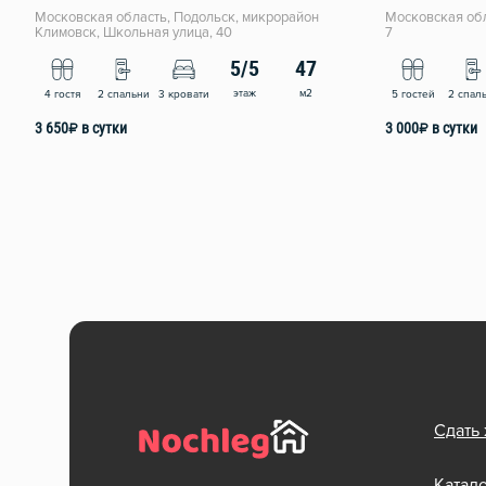
Московская область, Подольск, микрорайон
Московская обл
Климовск, Школьная улица, 40
7
5/5
47
этаж
м2
4 гостя
2 спальни
3 кровати
5 гостей
2 спал
3 650
₽
в сутки
3 000
₽
в сутки
Сдать
Катал