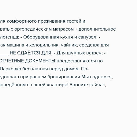
Электрический чайник
Фен
Посуда
Шампунь, мыло
ля комфортного проживания гостей и
вать с ортопедическим матрасом + дополнительное
Столовые приборы
лотенца; - Оборудованная кухня и санузел; -
ьная машина и холодильник, чайник, средства для
___ НЕ СДАЁТСЯ ДЛЯ: - Для шумных встреч; -
_ ОТЧЕТНЫЕ ДОКУМЕНТЫ предоставляются по
0 Парковка бесплатная перед домом. По-
редоплата при раннем бронировании Мы надеемся,
роведённом в нашей квартире! Звоните сейчас,