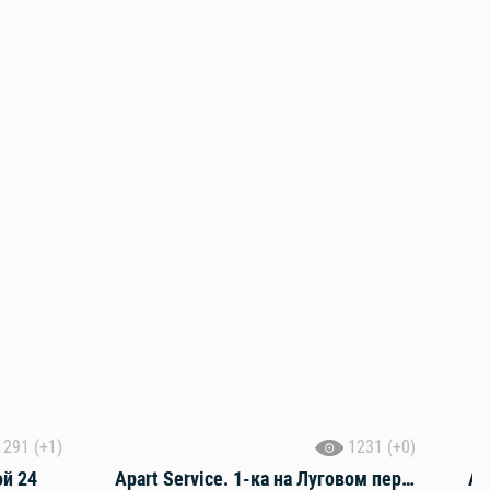
1291 (+1)
1231 (+0)
ой 24
Apart Service. 1-ка на Луговом переулке
Ap