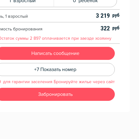
1
взрослый
0
ребенок
3 219
чь, 1 взрослый
322
имость бронирования
Остаток суммы
2 897
оплачивается при заезде хозяину
Написать сообщение
+7 Показать номер
для гарантии заселения Бронируйте жилье через сайт
Забронировать