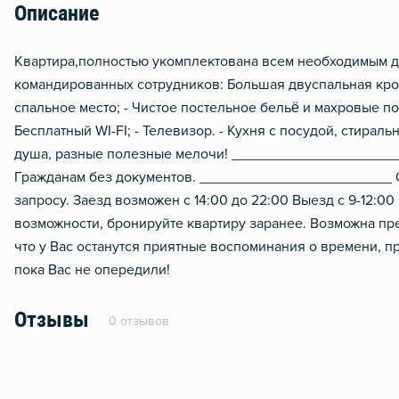
Описание
Отопление
Москитная сеть
Квартира,полностью укомплектована всем необходимым д
командированных сотрудников: Большая двуспальная кро
Тапочки
спальное место; - Чистое постельное бельё и махровые по
Металлическая дверь
Бесплатный WI-FI; - Телевизор. - Кухня с посудой, стирал
душа, разные полезные мелочи! _____________________
Гражданам без документов. _______________________
запросу. Заезд возможен с 14:00 до 22:00 Выезд с 9-12:0
возможности, бронируйте квартиру заранее. Возможна п
что у Вас останутся приятные воспоминания о времени, п
пока Вас не опередили!
Отзывы
0 отзывов