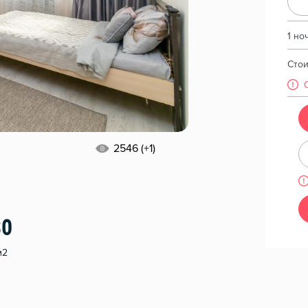
1 но
Сто
2546 (+1)
30
м2