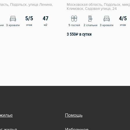
асть, Подольск, улица Ленина,
Московская область, Подольск, мик
Климовск, Садовая улица, 24
5/5
47
4/5
этаж
м2
этаж
ьни
3 кровати
5 гостей
2 спальни
3 кровати
3 550
₽
в сутки
 жилье
Помощь
ог жилья
Избранное