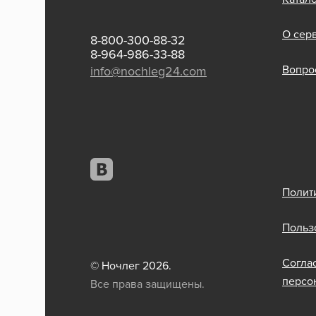
О сер
8-800-300-88-32
8-964-986-33-88
Вопрос
info@nochleg24.com
Полит
Польз
Согла
© Ночлег 2026.
персо
Все права защищены.